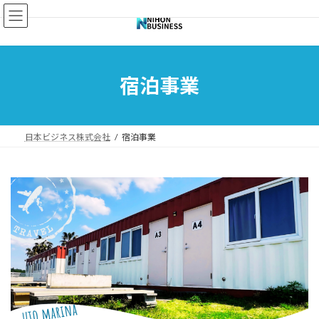
コ
ナ
ン
ビ
テ
ゲ
ン
ー
ツ
シ
へ
ョ
宿泊事業
ス
ン
キ
に
ッ
移
プ
動
日本ビジネス株式会社
宿泊事業