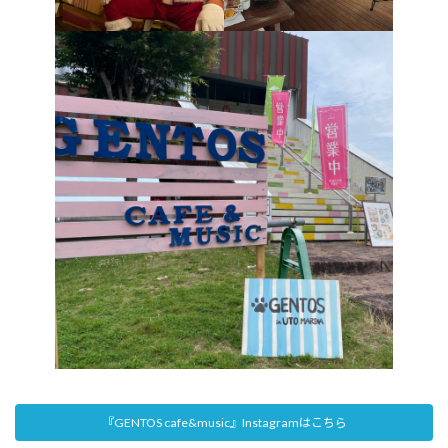
『GENTOS cafe&music』Instagramはこちら